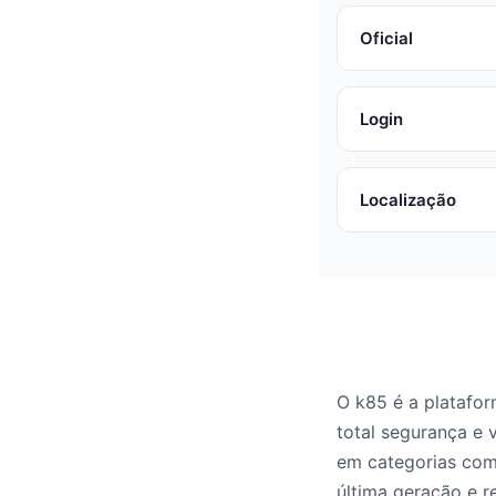
Oficial
Login
Localização
O k85 é a platafo
total segurança e 
em categorias como
última geração e r