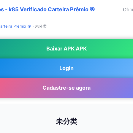
s - k85 Verificado Carteira Prêmio 🎯
Ofic
arteira Prêmio 🎯
›
未分类
Baixar APK APK
Login
Cadastre-se agora
未分类