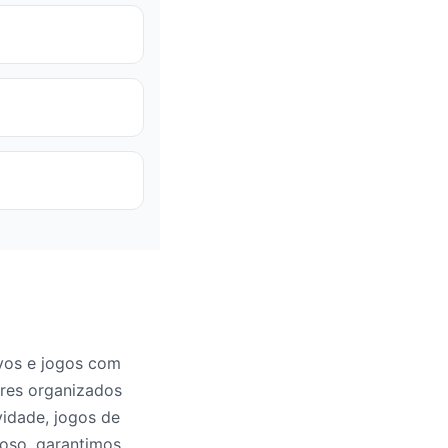
ivos e jogos com
ares organizados
vidade, jogos de
roso, garantimos