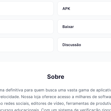
APK
Baixar
Discussão
Sobre
rma definitiva para quem busca uma vasta gama de aplicat
velocidade. Nossa loja oferece acesso a milhares de softw
 redes sociais, editores de vídeo, ferramentas de produti
ecursos educacionais. Com um sistema de verificação rigo