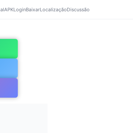
ial
APK
Login
Baixar
Localização
Discussão